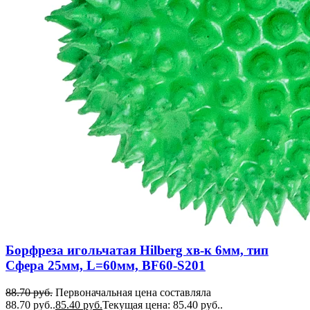
Борфреза игольчатая Hilberg хв-к 6мм, тип
Сфера 25мм, L=60мм, BF60-S201
88.70
руб.
Первоначальная цена составляла
88.70 руб..
85.40
руб.
Текущая цена: 85.40 руб..