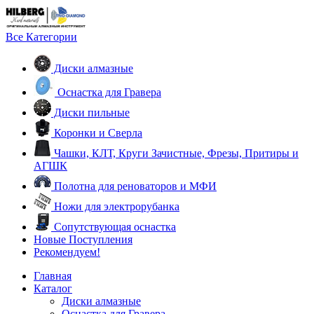
Все Категории
Диски алмазные
Оснастка для Гравера
Диски пильные
Коронки и Сверла
Чашки, КЛТ, Круги Зачистные, Фрезы, Притиры и
АГШК
Полотна для реноваторов и МФИ
Ножи для электрорубанка
Сопутствующая оснастка
Новые Поступления
Рекомендуем!
Главная
Каталог
Диски алмазные
Оснастка для Гравера